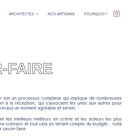
ARCHITECTES
NOS ARTISANS
POURQUOI ?
-FAIRE
N
ier est un processus complexe qui implique de nombreuses
n à la réception, qui s’associent les unes aux autres pour
travaux un moment agréable et serein.
uver les meilleurs metteurs en scène et les acteurs les plus
re scénario et tout cela en tenant compte du budget… voilà
savoir-faire.